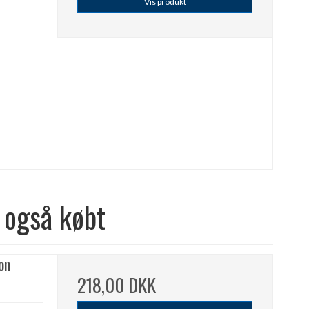
Vis produkt
 også købt
on
218,00 DKK