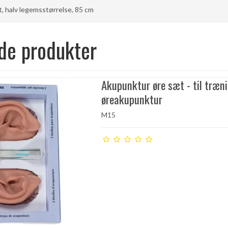
t, halv legemsstørrelse, 85 cm
de produkter
Akupunktur øre sæt - til træn
øreakupunktur
M15