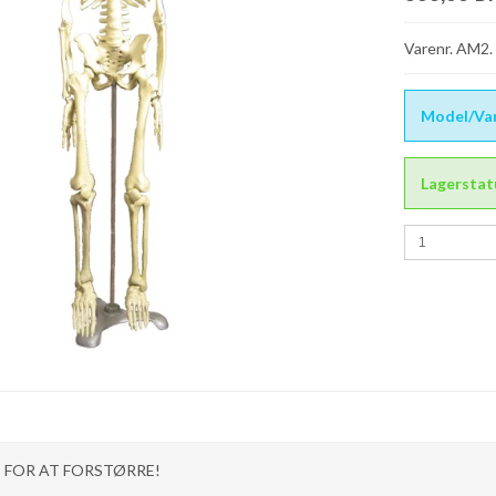
Varenr. AM2. 
Model/Var
Lagerstat
T FOR AT FORSTØRRE!