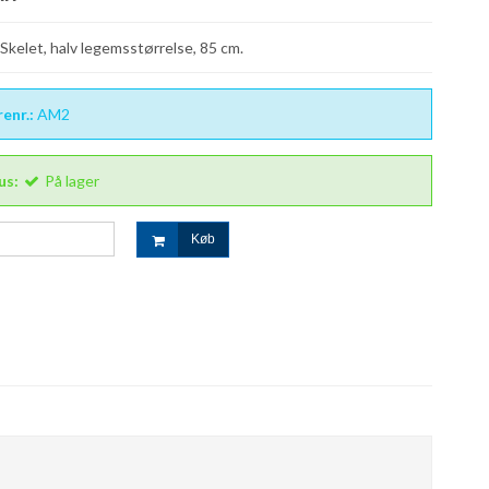
Skelet, halv legemsstørrelse, 85 cm.
enr.:
AM2
us:
På lager
Køb