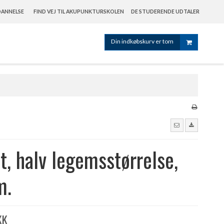
ANNELSE
FIND VEJ TIL AKUPUNKTURSKOLEN
DE STUDERENDE UDTALER
Din indkøbskurv er tom
t, halv legemsstørrelse,
m.
KK