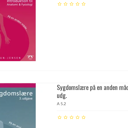
Sygdomslære på en anden måd
udg.
A 5.2