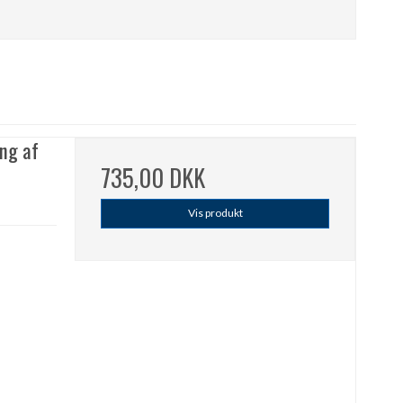
ing af
735,00 DKK
Vis produkt