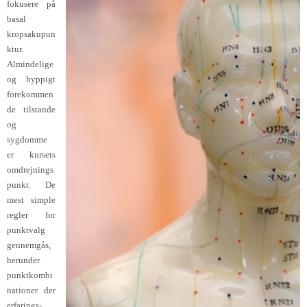
fokusere på
basal
kropsakupun
ktur.
Almindelige
og hyppigt
forekommen
de tilstande
og
sygdomme
er kursets
omdrejnings
punkt. De
mest simple
regler for
punktvalg
gennemgås,
herunder
punktkombi
nationer der
erfarings-