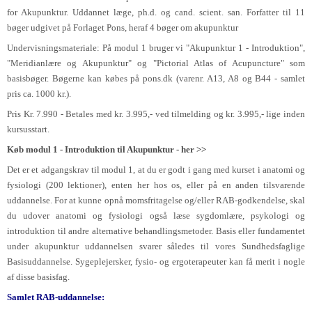
for Akupunktur. Uddannet læge, ph.d. og cand. scient. san. Forfatter til 11
bøger udgivet på Forlaget Pons, heraf 4 bøger om akupunktur
Undervisningsmateriale: På modul 1 bruger vi "Akupunktur 1 - Introduktion",
"Meridianlære og Akupunktur" og "Pictorial Atlas of Acupuncture" som
basisbøger. Bøgerne kan købes på pons.dk (varenr. A13, A8 og B44 - samlet
pris ca. 1000 kr.).
Pris Kr. 7.990 - Betales med kr. 3.995,- ved tilmelding og kr. 3.995,- lige inden
kursusstart.
Køb modul 1 - Introduktion til Akupunktur - her >>
Det er et adgangskrav til modul 1, at du er godt i gang med kurset i anatomi og
fysiologi (200 lektioner), enten her hos os, eller på en anden tilsvarende
uddannelse. For at kunne opnå momsfritagelse og/eller RAB-godkendelse, skal
du udover anatomi og fysiologi også læse sygdomlære, psykologi og
introduktion til andre alternative behandlingsmetoder. Basis eller fundamentet
under akupunktur uddannelsen svarer således til vores Sundhedsfaglige
Basisuddannelse. Sygeplejersker, fysio- og ergoterapeuter kan få merit i nogle
af disse basisfag.
Samlet RAB-uddannelse: