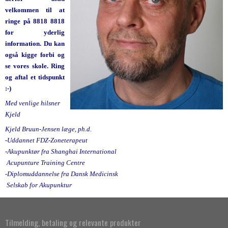
velkommen til at
ringe på 8818 8818
for yderlig
information. Du kan
også kigge forbi og
se vores skole. Ring
og aftal et tidspunkt
:-)
Med venlige hilsner
Kjeld
Kjeld Bruun-Jensen læge, ph.d.
-Uddannet FDZ-Zoneterapeut
-Akupunktør fra Shanghai International
Acupunture Training Centre
-Diplomuddannelse fra Dansk Medicinsk
Selskab for Akupunktur
Tilmelding, betaling og relevante produkter