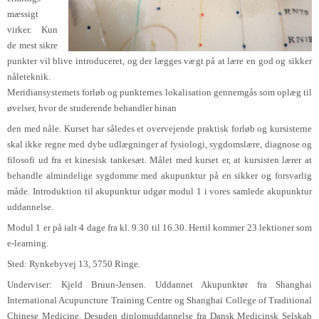
mæssigt
virker. Kun
de mest sikre
punkter vil blive introduceret, og der lægges vægt på at lære en god og sikker
nåleteknik.
Meridiansystemets forløb og punkternes lokalisation gennemgås som oplæg til
øvelser, hvor de studerende behandler hinan
den med nåle. Kurset har således et overvejende praktisk forløb og kursisterne
skal ikke regne med dybe udlægninger af fysiologi, sygdomslære, diagnose og
filosofi ud fra et kinesisk tankesæt. Målet med kurset er, at kursisten lærer at
behandle almindelige sygdomme med akupunktur på en sikker og forsvarlig
måde. Introduktion til akupunktur udgør modul 1 i vores samlede akupunktur
uddannelse.
Modul 1 er på ialt 4
dage fra kl. 9.30 til 16.30. Hertil kommer 23 lektioner som
e-learning.
Sted: Rynkebyvej 13, 5750 Ringe.
Underviser: Kjeld Bruun-Jensen. Uddannet Akupunktør fra Shanghai
International Acupuncture Training Centre og Shanghai College of Traditional
Chinese Medicine. Desuden diplomuddannelse fra Dansk Medicinsk Selskab