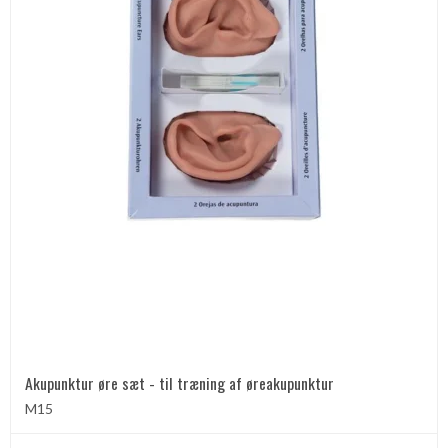
Akupunktur øre sæt - til træning af øreakupunktur
M15