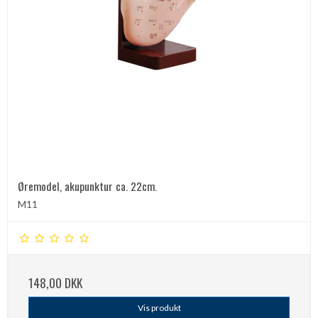
Øremodel, akupunktur ca. 22cm.
M11
148,00 DKK
Vis produkt