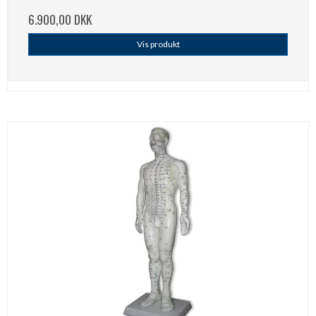
6.900,00 DKK
Vis produkt