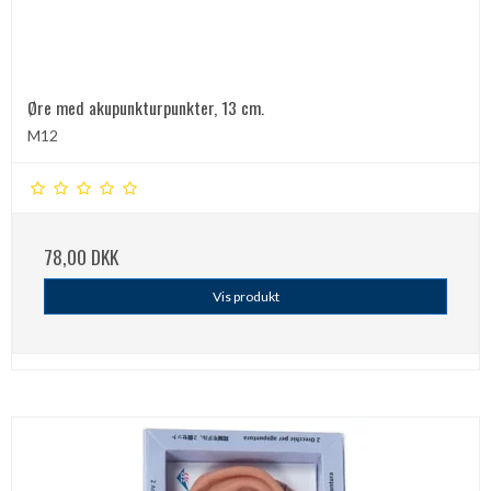
Øre med akupunkturpunkter, 13 cm.
M12
78,00 DKK
Vis produkt