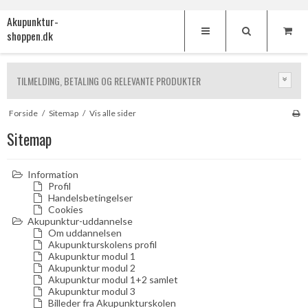
Akupunktur-
shoppen.dk
TILMELDING, BETALING OG RELEVANTE PRODUKTER
Forside
/
Sitemap
/
Vis alle sider
Sitemap
Information
Profil
Handelsbetingelser
Cookies
Akupunktur-uddannelse
Om uddannelsen
Akupunkturskolens profil
Akupunktur modul 1
Akupunktur modul 2
Akupunktur modul 1+2 samlet
Akupunktur modul 3
Billeder fra Akupunkturskolen