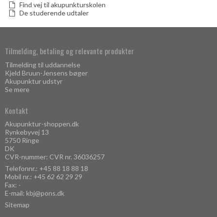
Find vej til akupunkturskolen
De studerende udtaler
Tilmelding, betaling og relevante produkter
Tilmelding til uddannelse
Kjeld Bruun-Jensens bøger
Akupunktur udstyr
Se mere
Kontakt
Akupunktur-shoppen.dk
Rynkebyvej 13
5750 Ringe
DK
CVR-nummer: CVR nr. 36036257
Telefonnr.:
+45 88 18 88 18
Mobil nr.:
+45 62 62 29 29
Fax: -
E-mail
:
kbj@pons.dk
Sitemap